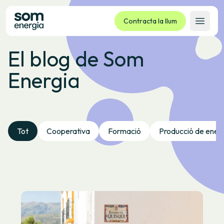
Contracta la llum
Obrir 
El blog de Som
Tarifes
Energia
Serveis
Empreses
La cooperativa
Contacte
Tot
Cooperativa
Formació
Producció de ener
Tràmits
Oficina virtual
Idioma:
CA
ES
GL
EU