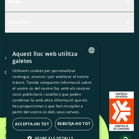
Ajuda
Centre d'Ajuda
Actualitat
Descobreix quin servei t'encaixa millor
Actualitat
Contacte
El racó de la sòcia
Aquest lloc web utilitza
Premsa
Avis legal
Política de privacitat
Política de cookies
galetes
CATALAN
Treballa amb nosaltres
Utilitzem cookies per personalitzar
ES
CA
GL
EU
contingut, anuncis i per analitzar el nostre
SPANISH
trànsit. També compartim informació sobre
GL
el vostre ús del nostre lloc amb els nostres
socis publicitaris i analítics que poden
BASQUE
combinar-la amb altra informació que els
heu proporcionat o que han recopilat a
partir del vostre ús dels seus serveis.
REBUTJA-HO TOT
ACCEPTA-HO TOT
Som Energia SCCL - 2026
Disseny Creatiu d'Etéreo Design.
VEURE ELS DETALLS