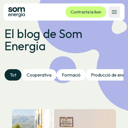
Contracta la llum
Obrir 
El blog de Som
Tarifes
Energia
Serveis
Empreses
La cooperativa
Contacte
Tot
Cooperativa
Formació
Producció de ener
Tràmits
Oficina virtual
Idioma:
CA
ES
GL
EU