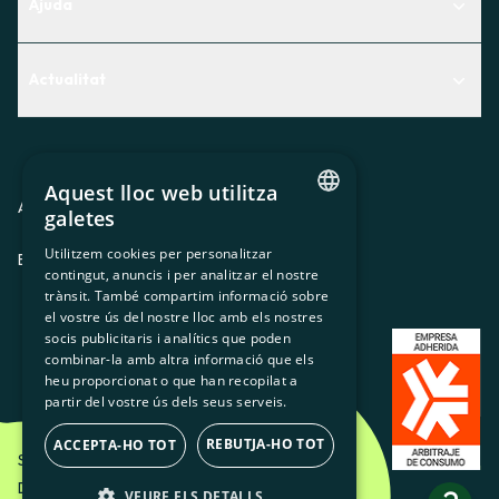
Ajuda
Centre d'Ajuda
Actualitat
Descobreix quin servei t'encaixa millor
Actualitat
Contacte
El racó de la sòcia
Aquest lloc web utilitza
Premsa
Avis legal
Política de privacitat
Política de cookies
galetes
CATALAN
Treballa amb nosaltres
Utilitzem cookies per personalitzar
ES
CA
GL
EU
contingut, anuncis i per analitzar el nostre
SPANISH
trànsit. També compartim informació sobre
GL
el vostre ús del nostre lloc amb els nostres
socis publicitaris i analítics que poden
BASQUE
combinar-la amb altra informació que els
heu proporcionat o que han recopilat a
partir del vostre ús dels seus serveis.
REBUTJA-HO TOT
ACCEPTA-HO TOT
Som Energia SCCL - 2026
Disseny Creatiu d'Etéreo Design.
VEURE ELS DETALLS