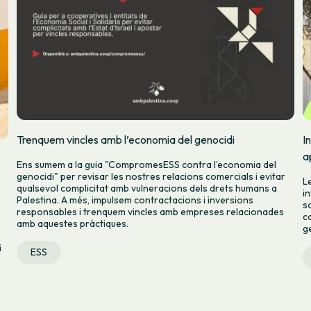
Trenquem vincles amb l’economia del genocidi
I
a
Ens sumem a la guia "CompromesESS contra l’economia del
genocidi" per revisar les nostres relacions comercials i evitar
L
qualsevol complicitat amb vulneracions dels drets humans a
i
Palestina. A més, impulsem contractacions i inversions
s
responsables i trenquem vincles amb empreses relacionades
c
amb aquestes pràctiques.
g
i
ESS