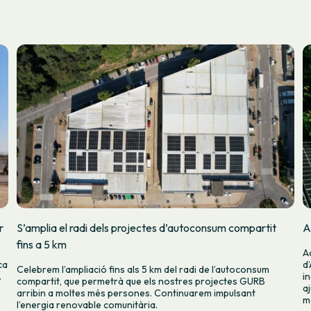
r
S’amplia el radi dels projectes d’autoconsum compartit
A
fins a 5 km
A
ca
d
Celebrem l’ampliació fins als 5 km del radi de l’autoconsum
.
i
compartit, que permetrà que els nostres projectes GURB
a
arribin a moltes més persones. Continuarem impulsant
m
l’energia renovable comunitària.