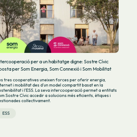
ntercooperació per a un habitatge digne: Sostre Cívic
posta per Som Energia, Som Connexió i Som Mobilitat
es tres cooperatives uneixen forces per oferir energia,
nternet i mobilitat des d'un model compartit basat en la
ostenibilitat i l'ESS. La seva intercooperació permet a entitats
om Sostre Cívic accedir a solucions més eficients, ètiques i
estionades col·lectivament.
ESS