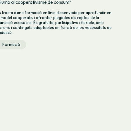
Rumb al cooperativisme de consum”
s tracta d’una formació en línia dissenyada per aprofundir en
l model cooperatiu i afrontar plegades els reptes de la
ansició ecosocial. És gratuïta, participativa i flexible, amb
oraris i continguts adaptables en funció de les necessitats de
adascú.
Formació