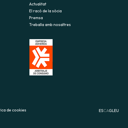
Actualitat
El racó de la sòcia
Premsa
Treballa amb nosaltres
tica de cookies
ES
CA
GL
EU