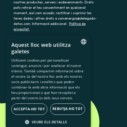
nostres productes, serveis i esdeveniments. Drets:
pots retirar el teu consentiment en qualsevol
moment, així com accedir, rectificar i suprimir les
teves dades i altres drets a somenergia@delegado-
datos.com. Informació addicional:
Política de
privacitat.
Aquest lloc web utilitza
galetes
900 103 605
CATALAN
Utilitzem cookies per personalitzar
contingut, anuncis i per analitzar el nostre
SPANISH
trànsit. També compartim informació sobre
GL
el vostre ús del nostre lloc amb els nostres
socis publicitaris i analítics que poden
BASQUE
combinar-la amb altra informació que els
heu proporcionat o que han recopilat a
partir del vostre ús dels seus serveis.
REBUTJA-HO TOT
ACCEPTA-HO TOT
VEURE ELS DETALLS