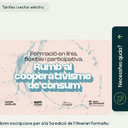
Tarifes i sector elèctric
Necessites ajuda?
brim inscripcions per a la 5a edició de l’itinerari formatiu: