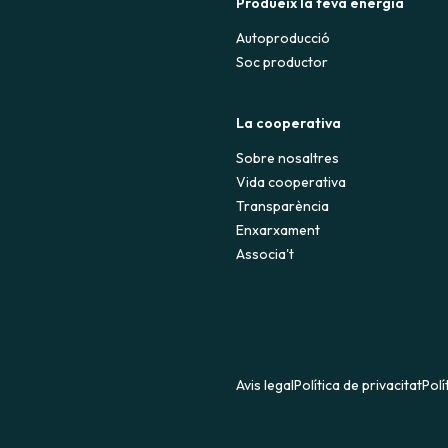
Produeix la teva energia
Autoproducció
Soc productor
La cooperativa
Sobre nosaltres
Vida cooperativa
Transparència
Enxarxament
Associa't
Avis legal
Política de privacitat
Polí