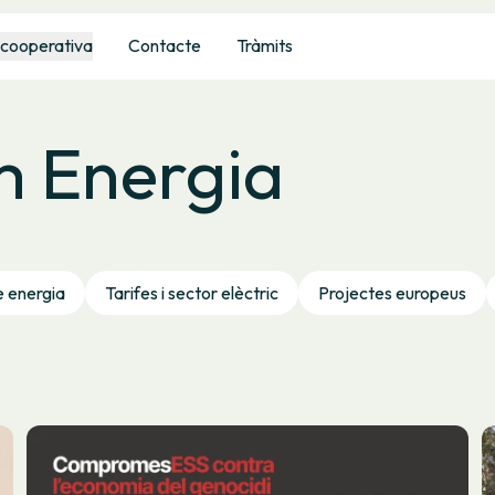
 cooperativa
Contacte
Tràmits
m Energia
e energia
Tarifes i sector elèctric
Projectes europeus