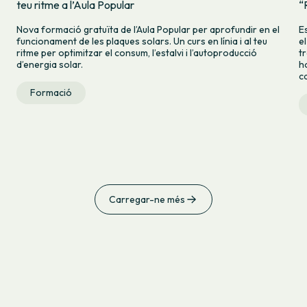
teu ritme a l’Aula Popular
“
Nova formació gratuïta de l’Aula Popular per aprofundir en el
E
funcionament de les plaques solars. Un curs en línia i al teu
e
ritme per optimitzar el consum, l’estalvi i l’autoproducció
tr
d’energia solar.
h
c
Formació
Carregar-ne més