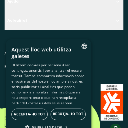
Ajuda
Centre d'Ajuda
Actualitat
Descobreix quin servei t'encaixa millor
Actualitat
Contacte
El racó de la sòcia
Aquest lloc web utilitza
Premsa
Avis legal
Política de privacitat
Política de cookies
galetes
CATALAN
Treballa amb nosaltres
Utilitzem cookies per personalitzar
ES
CA
GL
EU
contingut, anuncis i per analitzar el nostre
SPANISH
trànsit. També compartim informació sobre
GL
el vostre ús del nostre lloc amb els nostres
socis publicitaris i analítics que poden
BASQUE
combinar-la amb altra informació que els
heu proporcionat o que han recopilat a
partir del vostre ús dels seus serveis.
REBUTJA-HO TOT
ACCEPTA-HO TOT
Som Energia SCCL - 2026
Disseny Creatiu d'Etéreo Design.
VEURE ELS DETALLS