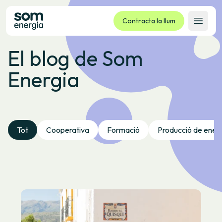
Contracta la llum
Obrir 
El blog de Som
Tarifes
Energia
Serveis
Empreses
La cooperativa
Contacte
Tot
Cooperativa
Formació
Producció de ener
Tràmits
Oficina virtual
Idioma:
CA
ES
GL
EU