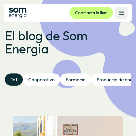
Contracta la llum
Obrir 
El blog de Som
Tarifes
Energia
Serveis
Empreses
La cooperativa
Contacte
Tot
Cooperativa
Formació
Producció de ener
Tràmits
Oficina virtual
Idioma:
CA
ES
GL
EU