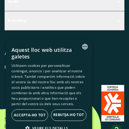
Ajuda
Centre d'Ajuda
Actualitat
Descobreix quin servei t'encaixa millor
Actualitat
Contacte
El racó de la sòcia
Aquest lloc web utilitza
Premsa
Avis legal
Política de privacitat
Política de cookies
galetes
CATALAN
Treballa amb nosaltres
Utilitzem cookies per personalitzar
ES
CA
GL
EU
contingut, anuncis i per analitzar el nostre
SPANISH
trànsit. També compartim informació sobre
GL
el vostre ús del nostre lloc amb els nostres
socis publicitaris i analítics que poden
BASQUE
combinar-la amb altra informació que els
heu proporcionat o que han recopilat a
partir del vostre ús dels seus serveis.
REBUTJA-HO TOT
ACCEPTA-HO TOT
Som Energia SCCL - 2026
Disseny Creatiu d'Etéreo Design.
VEURE ELS DETALLS