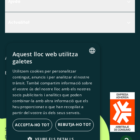
Ajuda
Centre d'Ajuda
Actualitat
Descobreix quin servei t'encaixa millor
Actualitat
Contacte
El racó de la sòcia
Aquest lloc web utilitza
Premsa
Avis legal
Política de privacitat
Política de cookies
galetes
CATALAN
Treballa amb nosaltres
Utilitzem cookies per personalitzar
ES
CA
GL
EU
contingut, anuncis i per analitzar el nostre
SPANISH
trànsit. També compartim informació sobre
GL
el vostre ús del nostre lloc amb els nostres
socis publicitaris i analítics que poden
BASQUE
combinar-la amb altra informació que els
heu proporcionat o que han recopilat a
partir del vostre ús dels seus serveis.
REBUTJA-HO TOT
ACCEPTA-HO TOT
Som Energia SCCL - 2026
Disseny Creatiu d'Etéreo Design.
VEURE ELS DETALLS