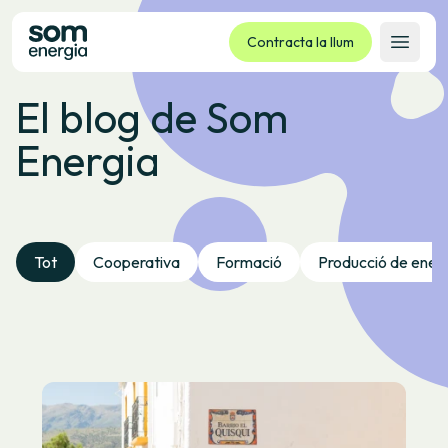
Contracta la llum
Obrir 
El blog de Som
Tarifes
Energia
Serveis
Empreses
La cooperativa
Contacte
Tot
Cooperativa
Formació
Producció de ener
Tràmits
Oficina virtual
Idioma:
CA
ES
GL
EU