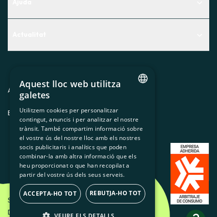
Ajuda
Centre d'Ajuda
Actualitat
Descobreix quin servei t'encaixa millor
Actualitat
Contacte
El racó de la sòcia
Aquest lloc web utilitza
Premsa
Avis legal
Política de privacitat
Política de cookies
galetes
CATALAN
Treballa amb nosaltres
Utilitzem cookies per personalitzar
ES
CA
GL
EU
contingut, anuncis i per analitzar el nostre
SPANISH
trànsit. També compartim informació sobre
GL
el vostre ús del nostre lloc amb els nostres
socis publicitaris i analítics que poden
BASQUE
combinar-la amb altra informació que els
heu proporcionat o que han recopilat a
partir del vostre ús dels seus serveis.
REBUTJA-HO TOT
ACCEPTA-HO TOT
Som Energia SCCL - 2026
Disseny Creatiu d'Etéreo Design.
VEURE ELS DETALLS