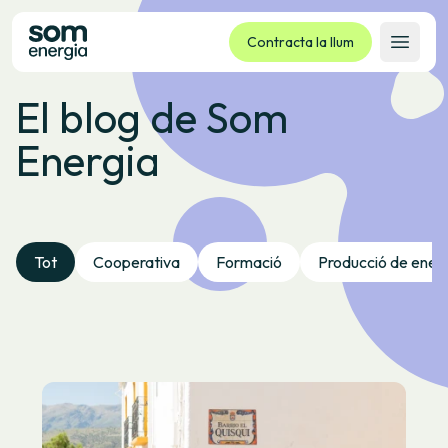
Contracta la llum
Obrir 
El blog de Som
Tarifes
Energia
Serveis
Empreses
La cooperativa
Contacte
Tot
Cooperativa
Formació
Producció de ener
Tràmits
Oficina virtual
Idioma:
CA
ES
GL
EU